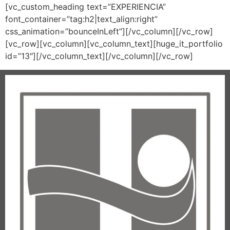
[vc_custom_heading text=”EXPERIENCIA”
font_container=”tag:h2|text_align:right”
css_animation=”bounceInLeft”][/vc_column][/vc_row]
[vc_row][vc_column][vc_column_text][huge_it_portfolio
id=”13″][/vc_column_text][/vc_column][/vc_row]