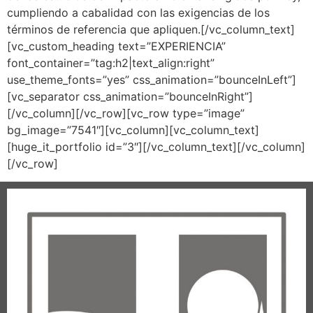
cumpliendo a cabalidad con las exigencias de los
términos de referencia que apliquen.[/vc_column_text]
[vc_custom_heading text=”EXPERIENCIA”
font_container=”tag:h2|text_align:right”
use_theme_fonts=”yes” css_animation=”bounceInLeft”]
[vc_separator css_animation=”bounceInRight”]
[/vc_column][/vc_row][vc_row type=”image”
bg_image=”7541″][vc_column][vc_column_text]
[huge_it_portfolio id=”3″][/vc_column_text][/vc_column]
[/vc_row]