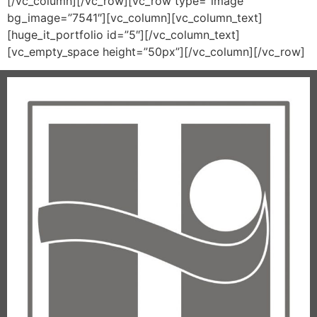
[/vc_column][/vc_row][vc_row type=”image”
bg_image=”7541″][vc_column][vc_column_text]
[huge_it_portfolio id=”5″][/vc_column_text]
[vc_empty_space height=”50px”][/vc_column][/vc_row]