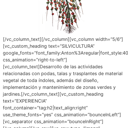
[/vc_column_text][/vc_column][vc_column width=”5/6″]
[vc_custom_heading text=”SILVICULTURA”
google_fonts=”font_family:Anton%3Aregular|font_styl
css_animation=”right-to-left”]
[vc_column_text]Desarrollo de las actividades
relacionadas con podas, talas y trasplantes de material
vegetal de toda índoles, además del diseño,
implementación y mantenimiento de zonas verdes y
jardines.[/vc_column_text][vc_custom_heading
text=”EXPERIENCIA”
font_container=”tag:h2|text_align:right”
use_theme_fonts=”yes” css_animation=”bounceInLeft”]
[vc_separator css_animation=”bounceInRight”]